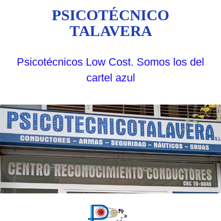
PSICOTÉCNICO
TALAVERA
Psicotécnicos Low Cost. Somos los del
cartel azul